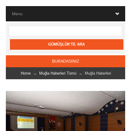
BURADASINIZ
Home
→
Muğla Haberleri Tümü
→ Muğla Haberleri