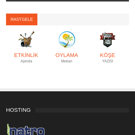
RASTGELE
ETKİNLİK
OYLAMA
KÖŞE
Ajanda
Mekan
YAZISI
HOSTING