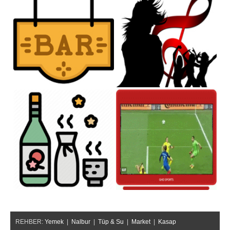
REHBER:
Yemek
|
Nalbur
|
Tüp & Su
|
Market
|
Kasap