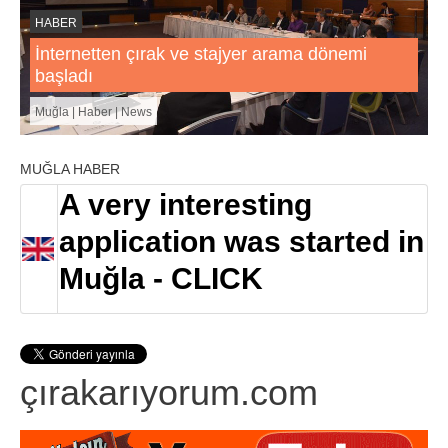
HABER
İnternetten çırak ve stajyer arama dönemi
başladı
Muğla | Haber | News
MUĞLA HABER
A very interesting
application was started in
Muğla - CLICK
çırakarıyorum.com