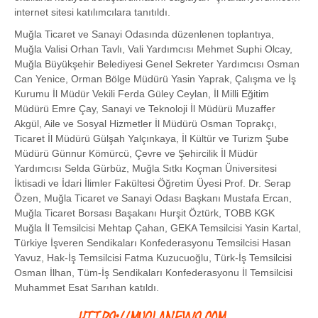
internet sitesi katılımcılara tanıtıldı.
Muğla Ticaret ve Sanayi Odasında düzenlenen toplantıya,
Muğla Valisi Orhan Tavlı, Vali Yardımcısı Mehmet Suphi Olcay,
Muğla Büyükşehir Belediyesi Genel Sekreter Yardımcısı Osman
Can Yenice, Orman Bölge Müdürü Yasin Yaprak, Çalışma ve İş
Kurumu İl Müdür Vekili Ferda Güley Ceylan, İl Milli Eğitim
Müdürü Emre Çay, Sanayi ve Teknoloji İl Müdürü Muzaffer
Akgül, Aile ve Sosyal Hizmetler İl Müdürü Osman Toprakçı,
Ticaret İl Müdürü Gülşah Yalçınkaya, İl Kültür ve Turizm Şube
Müdürü Günnur Kömürcü, Çevre ve Şehircilik İl Müdür
Yardımcısı Selda Gürbüz, Muğla Sıtkı Koçman Üniversitesi
İktisadi ve İdari İlimler Fakültesi Öğretim Üyesi Prof. Dr. Serap
Özen, Muğla Ticaret ve Sanayi Odası Başkanı Mustafa Ercan,
Muğla Ticaret Borsası Başakanı Hurşit Öztürk, TOBB KGK
Muğla İl Temsilcisi Mehtap Çahan, GEKA Temsilcisi Yasin Kartal,
Türkiye İşveren Sendikaları Konfederasyonu Temsilcisi Hasan
Yavuz, Hak-İş Temsilcisi Fatma Kuzucuoğlu, Türk-İş Temsilcisi
Osman İlhan, Tüm-İş Sendikaları Konfederasyonu İl Temsilcisi
Muhammet Esat Sarıhan katıldı.