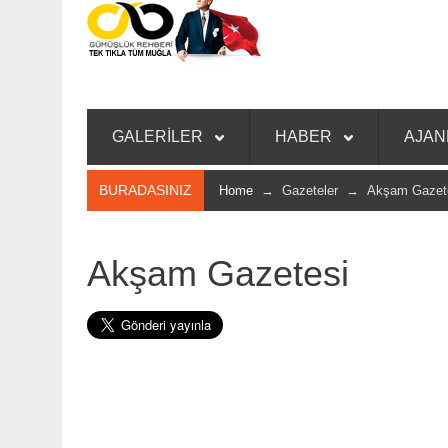
GALERİLER
HABER
AJA
BURADASINIZ
Home
→ Gazeteler → Akşam Gazet
Akşam Gazetesi