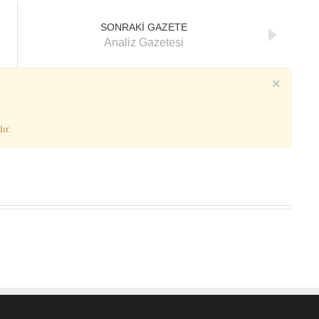
SONRAKİ GAZETE
Analiz Gazetesi
×
ır.