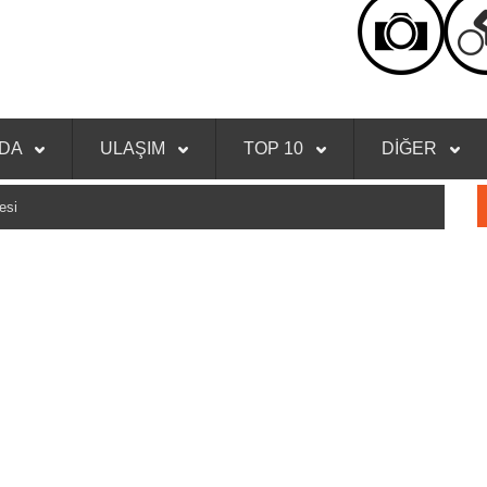
NDA
ULAŞIM
TOP 10
DİĞER
esi