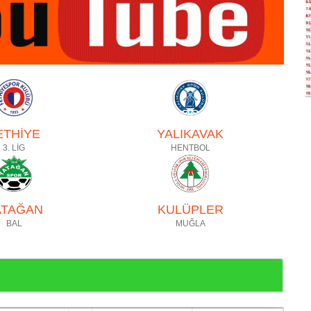
ETHİYE
YALIKAVAK
3. LİG
HENTBOL
ATAĞAN
KULÜPLER
BAL
MUĞLA