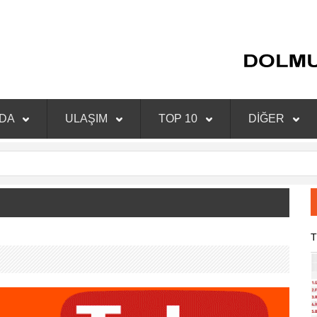
NDA
ULAŞIM
TOP 10
DİĞER
T