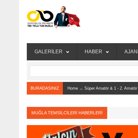
GALERİLER
HABER
AJA
BURADASINIZ
Home
→
Süper Amatör & 1 - 2. Amatör
MUĞLA TEMSİLCİLERİ HABERLERİ