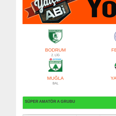
BODRUM
F
2. LİG
MUĞLA
Y
BAL
SÜPER AMATÖR A GRUBU