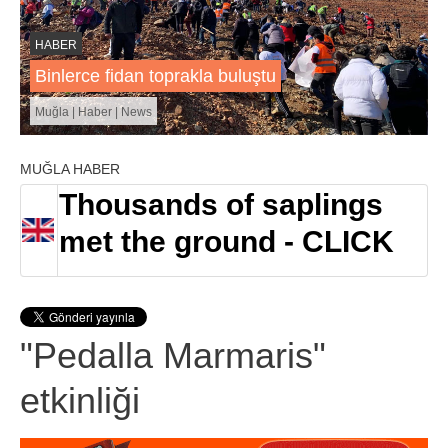
HABER
Binlerce fidan toprakla buluştu
Muğla | Haber | News
MUĞLA HABER
Thousands of saplings
met the ground - CLICK
"Pedalla Marmaris"
etkinliği