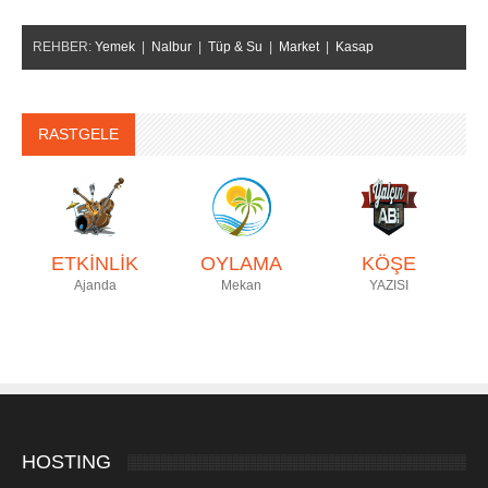
REHBER:
Yemek
|
Nalbur
|
Tüp & Su
|
Market
|
Kasap
RASTGELE
ETKİNLİK
OYLAMA
KÖŞE
Ajanda
Mekan
YAZISI
HOSTING