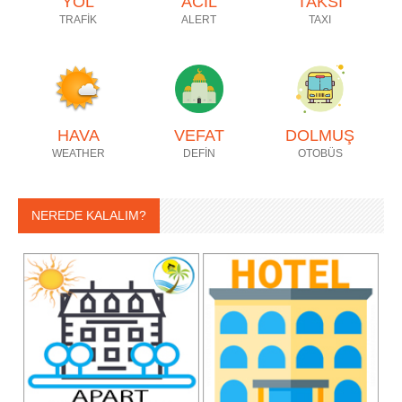
YOL
ACİL
TAKSİ
TRAFİK
ALERT
TAXI
HAVA
VEFAT
DOLMUŞ
WEATHER
DEFİN
OTOBÜS
NEREDE KALALIM?