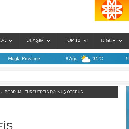
NDA
ULAŞIM
TOP 10
DİĞER
 Province
8 Ağu
34°C
9 Ağu
 BODRUM - TURGUTREİS DOLMUŞ OTOBÜS
İS