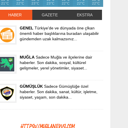
21°C
22°C
23°C
23°C
22°C
22°C
22°C
HABER
GAZETE
EKSTRA
GENEL
Türkiye'de ve dünyada öne çIkan
önemli haber başlıklarına buradan ulaşabilir
gündemden uzak kalmazsınız...
MUĞLA
Sadece Muğla ve ilçelerine dair
haberler. Son dakika, sosyal, kültürel
gelişmeler, yerel yönetimler, siyaset...
GÜMÜŞLÜK
Sadece Gümüşlüğe özel
haberler. Son dakika, sanat, kültür, işletme,
siyaset, yaşam, son dakika...