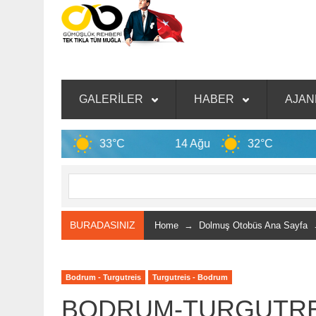
GALERİLER
HABER
AJA
Ağu
33°C
14 Ağu
32°C
Mugla
BURADASINIZ
Home
→
Dolmuş Otobüs Ana Sayfa
→
Bodrum - Turgutreis
Turgutreis - Bodrum
BODRUM-TURGUTRE