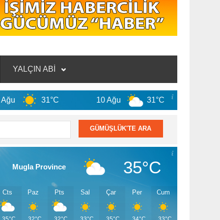
YALÇIN ABİ
31°C
10 Ağu
31°C
11 Ağu
35°C
Mugla Province
Cts
Paz
Pts
Sal
Çar
Per
Cum
35°C
32°C
32°C
33°C
35°C
34°C
33°C