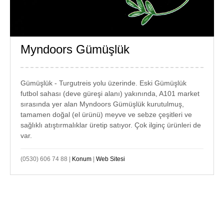
Myndoors Gümüşlük
GÜMÜŞLÜK
KURUYEMİŞ
Gümüşlük - Turgutreis yolu üzerinde. Eski Gümüşlük
futbol sahası (deve güreşi alanı) yakınında, A101 market
sırasında yer alan Myndoors Gümüşlük kurutulmuş,
tamamen doğal (el ürünü) meyve ve sebze çeşitleri ve
sağlıklı atıştırmalıklar üretip satıyor. Çok ilginç ürünleri de
var.
(0530) 606 74 88 |
Konum
|
Web Sitesi