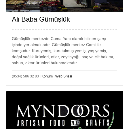
Ali Baba Gümüşlük
GÜMÜŞLÜK
KURUYEMİŞ
Gümüşlük merkezde Cuma Yanı olarak bilinen çarşı
içinde yer almaktadır. Gümüşlük merkez Cami ile
komşudur. Kuruyemiş, kurutulmuş yemiş, yaş yemiş,
doğal sağlık ürünleri, otlar, zeytinyağı, saç ve cilt bakımı,
sabun, aktar ürünleri bulunmaktadır.
(0534) 586 32 83 |
Konum
|
Web Sitesi