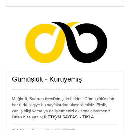
Gümüşlük - Kuruyemiş
GÜMÜŞLÜK
KURUYEMİŞ
Muğla ili, Bodrum ilçesi'nin şirin beldesi Gümüşlük'e dair
her türlü bilgiye bu sayfalardan ulaşabilirsiniz. Eksik,
yanlış bilgi varsa ya da işletmenizi ekletmek isterseniz
lütfen bize yazın;
İLETİŞİM SAYFASI - TIKLA