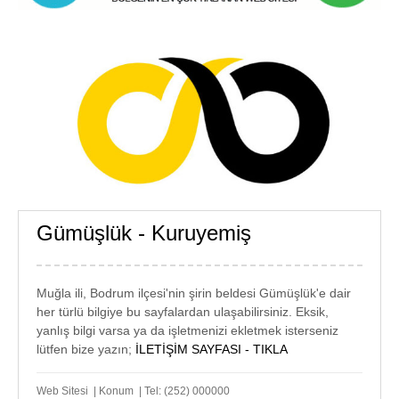
Gümüşlük - Kuruyemiş
GÜMÜŞLÜK
KURUYEMİŞ
Muğla ili, Bodrum ilçesi'nin şirin beldesi Gümüşlük'e dair
her türlü bilgiye bu sayfalardan ulaşabilirsiniz. Eksik,
yanlış bilgi varsa ya da işletmenizi ekletmek isterseniz
lütfen bize yazın;
İLETİŞİM SAYFASI - TIKLA
Web Sitesi | Konum | Tel: (252) 000000