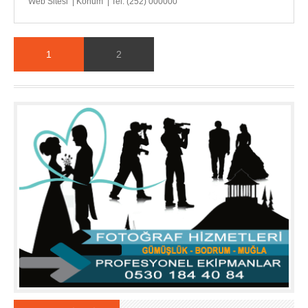
Web Sitesi | Konum | Tel: (252) 000000
1
2