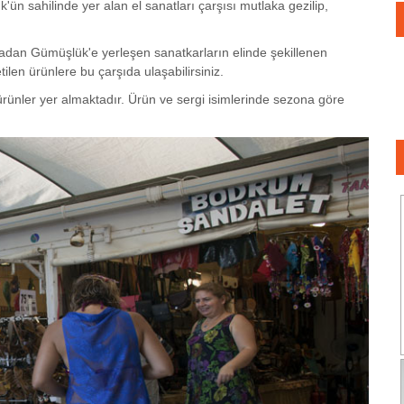
'ün sahilinde yer alan el sanatları çarşısı mutlaka gezilip,
nradan Gümüşlük'e yerleşen sanatkarların elinde şekillenen
tilen ürünlere bu çarşıda ulaşabilirsiniz.
ürünler yer almaktadır. Ürün ve sergi isimlerinde sezona göre