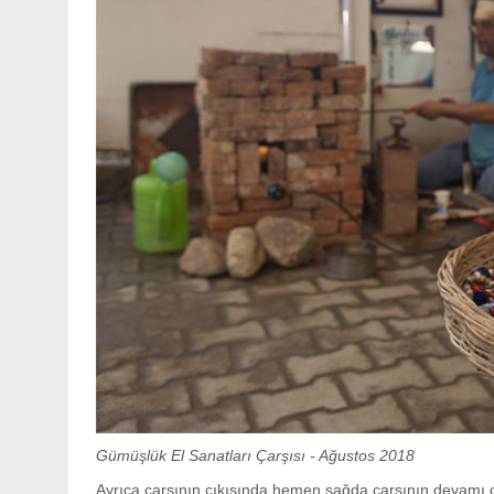
Gümüşlük El Sanatları Çarşısı - Ağustos 2018
Ayrıca çarşının çıkışında hemen sağda çarşının devamı olan