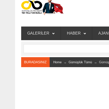
GALERİLER
HABER
AJA
BURADASINIZ
Home
→
Gümüşlük Tümü
→ Gümüşlü