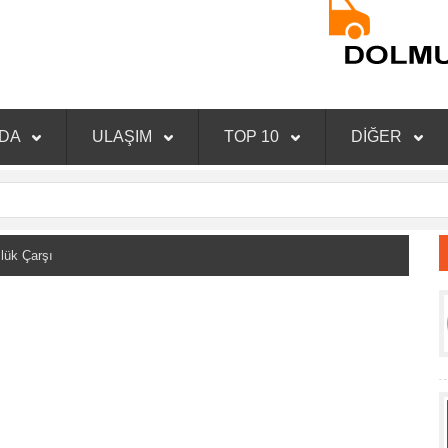
NDA
ULAŞIM
TOP 10
DİĞER
k Çarşı