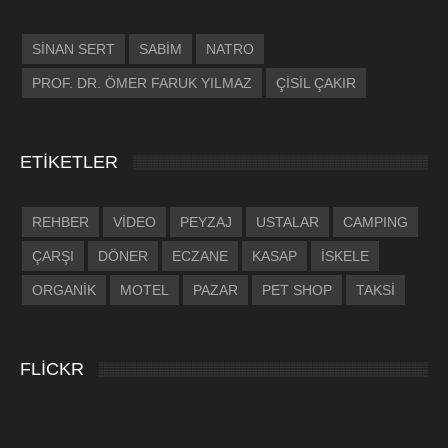
SİNAN SERT
SABİM
NATRO
PROF. DR. ÖMER FARUK YILMAZ
ÇİSİL ÇAKIR
ETİKETLER
REHBER
VİDEO
PEYZAJ
USTALAR
CAMPING
ÇARŞI
DÖNER
ECZANE
KASAP
İSKELE
ORGANİK
MOTEL
PAZAR
PET SHOP
TAKSİ
FLICKR