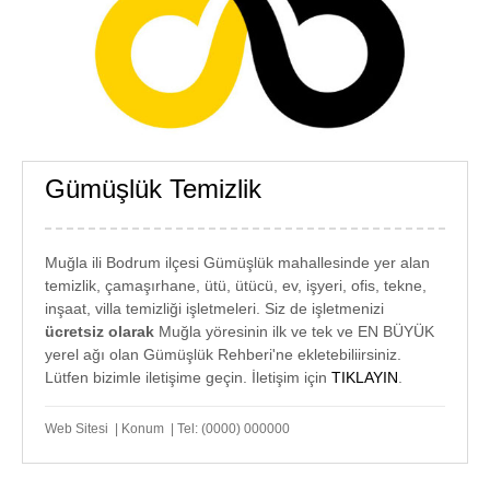
Gümüşlük Temizlik
GÜMÜŞLÜK
TEMİZLİK
Muğla ili Bodrum ilçesi Gümüşlük mahallesinde yer alan
temizlik, çamaşırhane, ütü, ütücü, ev, işyeri, ofis, tekne,
inşaat, villa temizliği işletmeleri. Siz de işletmenizi
ücretsiz olarak
Muğla yöresinin ilk ve tek ve EN BÜYÜK
yerel ağı olan Gümüşlük Rehberi'ne ekletebiliirsiniz.
Lütfen bizimle iletişime geçin. İletişim için
TIKLAYIN
.
Web Sitesi | Konum | Tel: (0000) 000000