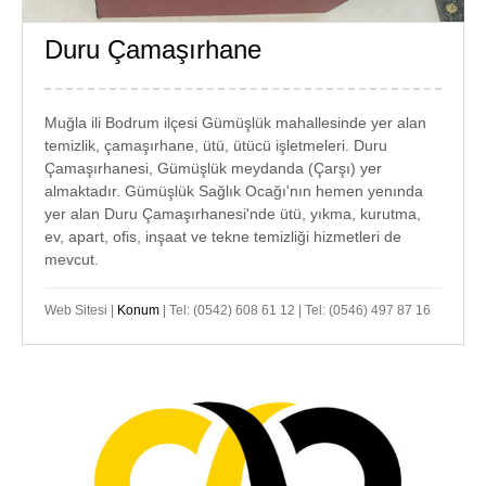
Duru Çamaşırhane
GÜMÜŞLÜK
TEMİZLİK
Muğla ili Bodrum ilçesi Gümüşlük mahallesinde yer alan
temizlik, çamaşırhane, ütü, ütücü işletmeleri. Duru
Çamaşırhanesi, Gümüşlük meydanda (Çarşı) yer
almaktadır. Gümüşlük Sağlık Ocağı'nın hemen yenında
yer alan Duru Çamaşırhanesi'nde ütü, yıkma, kurutma,
ev, apart, ofis, inşaat ve tekne temizliği hizmetleri de
mevcut.
Web Sitesi |
Konum
| Tel: (0542) 608 61 12 | Tel: (0546) 497 87 16