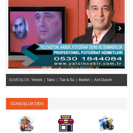
GÜMÜŞLÜK:
Yemek
|
Taksi
|
Tüp & Su
|
Market
|
Acil Durum
GÜMÜŞLÜK'DEN