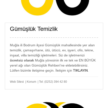
Gümüşlük Temizlik
GÜMÜŞLÜK
TEMİZLİK
Muğla ili Bodrum ilçesi Gümüşlük mahallesinde yer alan
temizlik, çamaşırhane, ütü, ütücü, ev, işyeri, ofis, tekne,
inşaat, villa temizliği işletmeleri. Siz de işletmenizi
ücretsiz olarak
Muğla yöresinin ilk ve tek ve EN BÜYÜK
yerel ağı olan Gümüşlük Rehberi'ne ekletebiliirsiniz.
Lütfen bizimle iletişime geçin. İletişim için
TIKLAYIN
.
Web Sitesi | Konum | Tel: (0252) 394 42 80