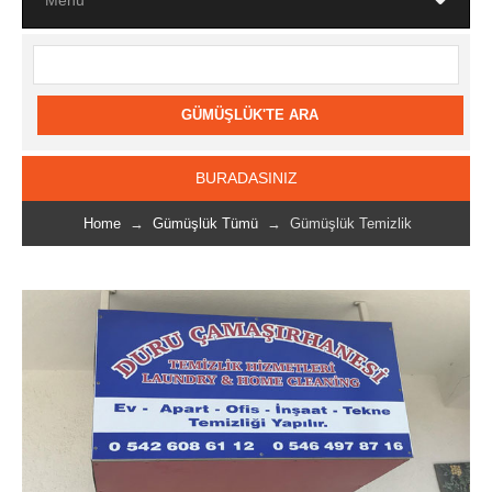
BURADASINIZ
Home
→
Gümüşlük Tümü
→ Gümüşlük Temizlik