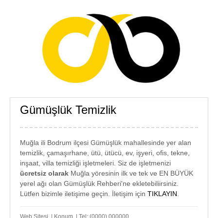
Gümüşlük Temizlik
GÜMÜŞLÜK
TEMİZLİK
Muğla ili Bodrum ilçesi Gümüşlük mahallesinde yer alan
temizlik, çamaşırhane, ütü, ütücü, ev, işyeri, ofis, tekne,
inşaat, villa temizliği işletmeleri. Siz de işletmenizi
ücretsiz olarak
Muğla yöresinin ilk ve tek ve EN BÜYÜK
yerel ağı olan Gümüşlük Rehberi'ne ekletebiliirsiniz.
Lütfen bizimle iletişime geçin. İletişim için
TIKLAYIN
.
Web Sitesi | Konum | Tel: (0000) 000000